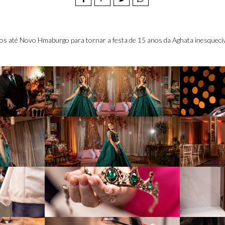
s até Novo Hmaburgo para tornar a festa de 15 anos da Aghata inesquecív