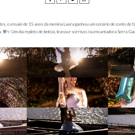
ntes, o ensaio de 15 anos da menina Laura ganhou um cenário de conto de f
a. 🌸✨ Um dia repleto de beleza, leveza e sorrisos na encantadora Serra Ga